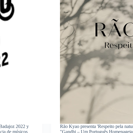
e Badajoz 2022 y
Rão Kyao presenta 'Respeito pela nature
ncia de músicos
"Gandhi – Um Português Homenageia