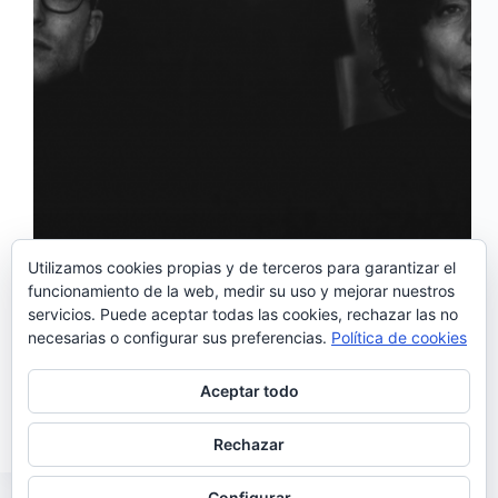
Utilizamos cookies propias y de terceros para garantizar el
funcionamiento de la web, medir su uso y mejorar nuestros
servicios. Puede aceptar todas las cookies, rechazar las no
Compuesto y grabado en la segunda mitad de 2018,
necesarias o configurar sus preferencias.
Política de cookies
‘Ninguém Me Avisou’ es el nuevo tema
de Cavalheiro. Todo un regalo este dúo perfecto con
Xana, la voz de Rádio Macau, que no había grabado
Aceptar todo
nada desde el último álbum de la icónica…
Noemí Sánchez
05/03/2019
Rechazar
Configurar