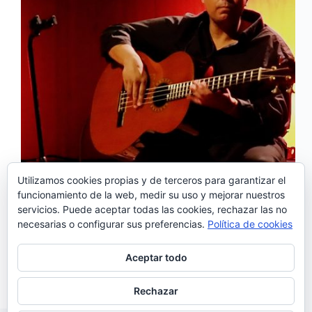
Utilizamos cookies propias y de terceros para garantizar el
funcionamiento de la web, medir su uso y mejorar nuestros
Tras dar a conocer ‘Eu Amo-te’ a principios de año,
servicios. Puede aceptar todas las cookies, rechazar las no
Yami Aloelela vuelve a ofrecernos un nuevo
necesarias o configurar sus preferencias.
Política de cookies
tema, ‘Quis o amor’, adelanto de su próximo trabajo.
Yami, además de ser intérprete, es productor,
compositor y bajista. Ha colaborado con varios
Aceptar todo
artistas nacionales…
Noemí Sánchez
22/12/2018
Rechazar