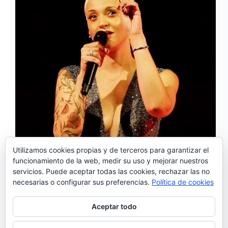
Utilizamos cookies propias y de terceros para garantizar el
La Sala Sinfónica del Auditorio Nacional de Música
funcionamiento de la web, medir su uso y mejorar nuestros
recibía ayer a Mariza con el cartel de entradas
servicios. Puede aceptar todas las cookies, rechazar las no
agotadas. Presentaba por primera vez en la capital su
necesarias o configurar sus preferencias.
Política de cookies
nuevo trabajo, el homónimo y rotundo
«Mariza» dentro del ciclo Fronteras, y como
siempre, fue una…
Aceptar todo
Noemí Sánchez
26/11/2018
4 comentarios