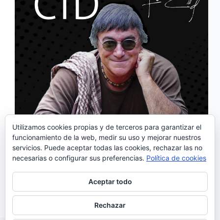
Utilizamos cookies propias y de terceros para garantizar el
funcionamiento de la web, medir su uso y mejorar nuestros
servicios. Puede aceptar todas las cookies, rechazar las no
José Cid es un artista mítico de la escena musical
necesarias o configurar sus preferencias.
Política de cookies
portuguesa , resumir su inmensa trayectoria es
complicado; cuenta en su haber con 51 álbumes en
los que ha probado con diversos géneros musicales;
Aceptar todo
desde el pop, el fado, la bossa nova ,…
Noemí Sánchez
03/10/2016
Rechazar