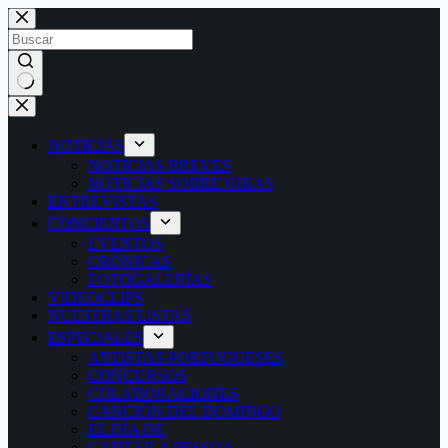
Saltar
al
contenido
Sin
resultados
NOTICIAS
NOTICIAS BREVES
NOTICIAS SOBRE GIRAS
ENTREVISTAS
CONCIERTOS
EVENTOS
CRÓNICAS
FOTOGALERÍAS
VIDEOCLIPS
NUESTRAS LISTAS
ESPECIALES
ARTISTAS PORTUGUESES
CONCURSOS
COLABORACIONES
CANCIÓN DEL DOMINGO
EL DÍA DE
CANTAR A PESSOA