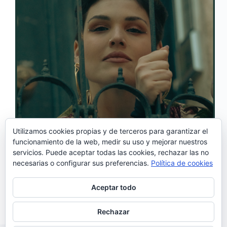
Utilizamos cookies propias y de terceros para garantizar el
funcionamiento de la web, medir su uso y mejorar nuestros
servicios. Puede aceptar todas las cookies, rechazar las no
El Festival de Fado de Madrid recibe este año a
necesarias o configurar sus preferencias.
Política de cookies
Fábia Rebordão, una de las voces imprescindibles de
la nueva generación de fadistas, conocida por su
potencia interpretativa y su capacidad para fusionar
Aceptar todo
la tradición con influencias que van del…
Noemí Sánchez
10/04/2025
Rechazar