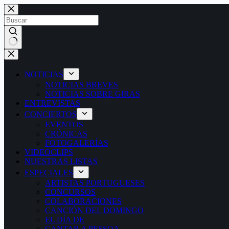
Saltar
al
contenido
Sin
resultados
NOTICIAS
NOTICIAS BREVES
NOTICIAS SOBRE GIRAS
ENTREVISTAS
CONCIERTOS
EVENTOS
CRÓNICAS
FOTOGALERÍAS
VIDEOCLIPS
NUESTRAS LISTAS
ESPECIALES
ARTISTAS PORTUGUESES
CONCURSOS
COLABORACIONES
CANCIÓN DEL DOMINGO
EL DÍA DE
CANTAR A PESSOA