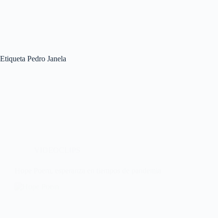
Etiqueta
Pedro Janela
VIDEOCLIPS
Hope Poem, esperanza en tiempos de pandemia