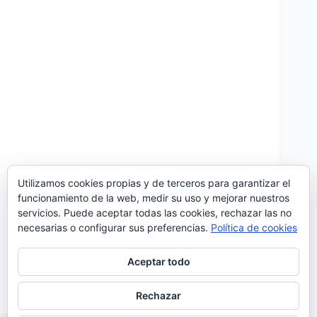
Utilizamos cookies propias y de terceros para garantizar el
funcionamiento de la web, medir su uso y mejorar nuestros
servicios. Puede aceptar todas las cookies, rechazar las no
António Zambujo puso música a la intensa letra que
necesarias o configurar sus preferencias.
Política de cookies
Paulo Abreu Lima escribió para ‘Não me esperes de
volta’ el nuevo single de «Raquel», el tercer disco
de la fadista Raquel Tavares. Este segundo
Aceptar todo
single llega después del pegadizo ‘Meu amor de…
Noemí Sánchez
11/03/2017
Rechazar