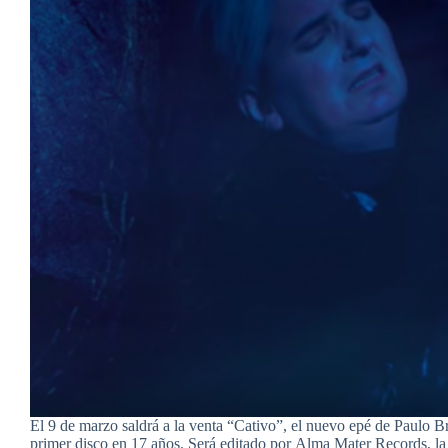
El 9 de marzo saldrá a la venta “Cativo”, el nuevo epé de Paulo B
primer disco en 17 años. Será editado por Alma Mater Records, la 