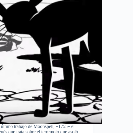
el último trabajo de Moonspell, «1755» el
és que trata sobre el terremoto que asoló