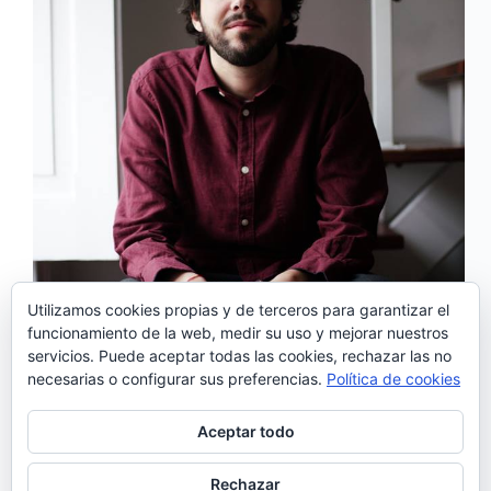
Utilizamos cookies propias y de terceros para garantizar el
funcionamiento de la web, medir su uso y mejorar nuestros
servicios. Puede aceptar todas las cookies, rechazar las no
2019 será un año de esperados lanzamientos
necesarias o configurar sus preferencias.
Política de cookies
discográficos en la música portuguesa y uno de ellos
es sin duda el nuevo disco de Salvador Sobral. A
través de las redes sociales, el artista, ha anunciado
Aceptar todo
que la fecha definitiva para el…
Noemí Sánchez
24/01/2019
Rechazar