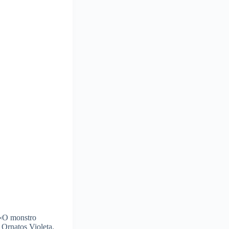
 «O monstro
 Ornatos Violeta.