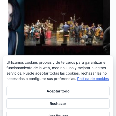
Utilizamos cookies propias y de terceros para garantizar el
funcionamiento de la web, medir su uso y mejorar nuestros
servicios. Puede aceptar todas las cookies, rechazar las no
Este viernes 21 de mayo tendremos en Madrid a Os
necesarias o configurar sus preferencias.
Política de cookies
Músicos do Tejo que dirigidos por Marcos
Magalhães, nos ofrecerán Un viaje por la música
culta y popular de Portugal Música barroca con
Aceptar todo
fados.
Noemí Sánchez
18/05/2021
Rechazar
Configurar