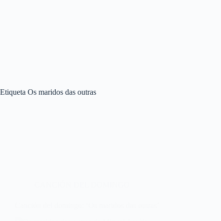
Etiqueta
Os maridos das outras
CANCIÓN DEL DOMINGO
Canción del domingo: ‘Os maridos das outras’