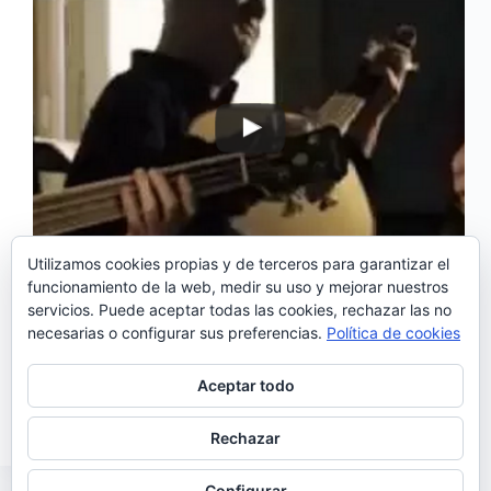
Utilizamos cookies propias y de terceros para garantizar el
funcionamiento de la web, medir su uso y mejorar nuestros
servicios. Puede aceptar todas las cookies, rechazar las no
‘Os Búzios’ , compuesta por Jorge Fernando, estaba
necesarias o configurar sus preferencias.
Política de cookies
incluida en el álbum «Para além da saudade»,
editado en 2007 y sin duda uno de los mejores de
Ana Moura. Letra de ‘Os Búzios’ Havia a solidão
Aceptar todo
da prece no olhar triste…
Noemí Sánchez
09/10/2016
Rechazar
Configurar