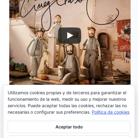
Utilizamos cookies propias y de terceros para garantizar el
‘Cinegirasol’ es el nuevo sencillo de Os Azeitonas.
funcionamiento de la web, medir su uso y mejorar nuestros
Según los miembros de la banda de Oporto, Miguel
servicios. Puede aceptar todas las cookies, rechazar las no
A.J.Araújo (vocalista y guitarra), Mário Marlon
necesarias o configurar sus preferencias.
Política de cookies
Brandão (vocalista), Luísa Nena Barbosa (vocalista)
y João Salsa Salcedo (vocalista y teclado), el tema
está inspirado en…
Aceptar todo
Noemí Sánchez
26/04/2016
1 comentario