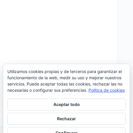
Utilizamos cookies propias y de terceros para garantizar el
funcionamiento de la web, medir su uso y mejorar nuestros
servicios. Puede aceptar todas las cookies, rechazar las no
‘Oito e meia’ es el nuevo single extraído de «Banda
necesarias o configurar sus preferencias.
Política de cookies
Sonora», el último trabajo de Os Azeitonas. Es el
quinto álbum de la banda portuense y el primero que
editan como trío tras la salida de Miguel Araújo.
Aceptar todo
‘Oito e…
Noemí Sánchez
24/08/2018
Rechazar
Configurar