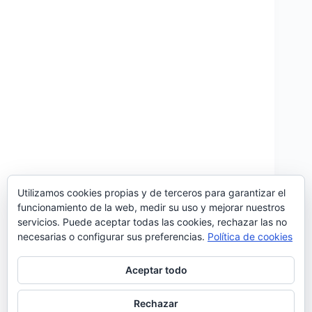
Utilizamos cookies propias y de terceros para garantizar el
funcionamiento de la web, medir su uso y mejorar nuestros
Cristina Clara, que lanzó el año pasado su primer
servicios. Puede aceptar todas las cookies, rechazar las no
álbum «Lua Adversa» distribuido digitalmente por
necesarias o configurar sus preferencias.
Política de cookies
Sony Portugal, ha publicado hoy, 25 de febrero, ‘O
Pajem’, el cuarto vídeo del disco. El tema fue
inmortalizado por Alfredo Marceneiro, y el
Aceptar todo
lanzamiento…
Noemí Sánchez
25/02/2022
Rechazar