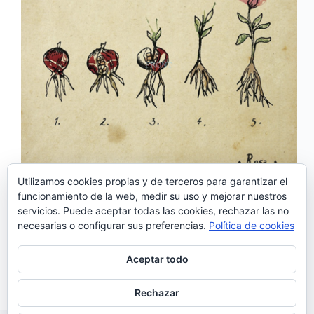
Utilizamos cookies propias y de terceros para garantizar el
funcionamiento de la web, medir su uso y mejorar nuestros
El pasado 9 de noviembre salió a la venta el
servicios. Puede aceptar todas las cookies, rechazar las no
esperado nuevo álbum de Luísa Sobral: «Rosa»,
necesarias o configurar sus preferencias.
Política de cookies
producido por el catalán Raül Refree, uno de los más
prestigiosos productores y multi-instrumentistas de
España (productor de nombres como Mala
Aceptar todo
Rodríguez, Silvia Pèrez…
Noemí Sánchez
11/11/2018
Rechazar