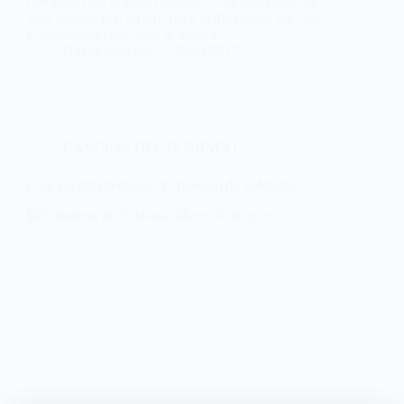
que según sus propias palabras <<es una fusión de
todo aquello que yo soy, tiene la dimensión del cine,
el dramatismo del fado, la técnica…
Noemí Sánchez
16/04/2017
CANCIÓN DEL DOMINGO
Canción del domingo: ‘O Homem do Saldanha’