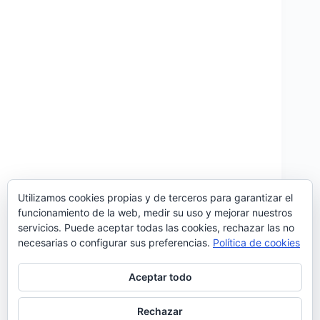
Utilizamos cookies propias y de terceros para garantizar el
funcionamiento de la web, medir su uso y mejorar nuestros
‘O Erro Mais Bonito’ es el nuevo single de Ana
servicios. Puede aceptar todas las cookies, rechazar las no
Bacalhau. Con música y letra compuestos por la
necesarias o configurar sus preferencias.
Política de cookies
propia cantante (vocalista de Deolinda), el tema ha
sido producido por Diogo Piçarra que
también colabora cantando a dúo con la artista. ‘O
Aceptar todo
Erro Mais…
Noemí Sánchez
27/04/2019
Rechazar