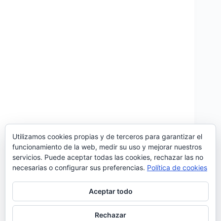
Utilizamos cookies propias y de terceros para garantizar el
funcionamiento de la web, medir su uso y mejorar nuestros
‘O Erro Mais Bonito’ es el nuevo single de Ana
servicios. Puede aceptar todas las cookies, rechazar las no
Bacalhau. Con música y letra compuestos por la
necesarias o configurar sus preferencias.
Política de cookies
propia cantante (vocalista de Deolinda), el tema ha
sido producido por Diogo Piçarra que
también colabora cantando a dúo con la artista. ‘O
Aceptar todo
Erro Mais…
Noemí Sánchez
27/04/2019
Rechazar