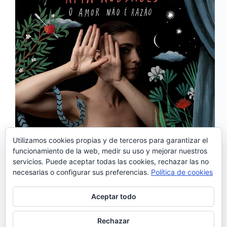
Utilizamos cookies propias y de terceros para garantizar el
funcionamiento de la web, medir su uso y mejorar nuestros
Rita Redshoes prepara nuevo álbum para el año que
servicios. Puede aceptar todas las cookies, rechazar las no
viene, pero ya podemos escuchar un adelanto: ‘O
necesarias o configurar sus preferencias.
Política de cookies
Amor Não É Razão’, tema compuesto por la propia
artista que además de estar cantado en portugués
tiene letra de Pedro da Silva…
Aceptar todo
Noemí Sánchez
23/10/2019
1 comentario
Rechazar