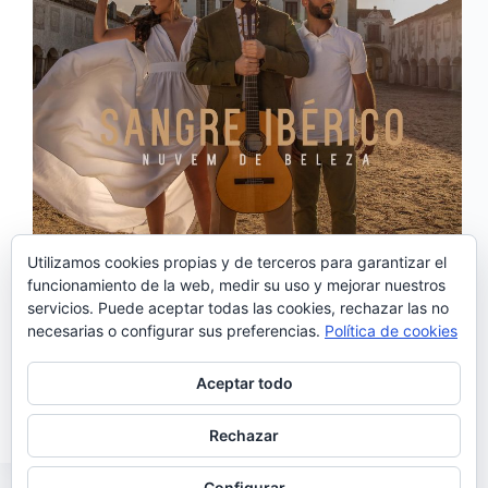
Utilizamos cookies propias y de terceros para garantizar el
funcionamiento de la web, medir su uso y mejorar nuestros
servicios. Puede aceptar todas las cookies, rechazar las no
‘Nuvem de Beleza’ es el nuevo single que marca el
necesarias o configurar sus preferencias.
Política de cookies
regreso de Sangre Ibérico, la banda portuguesa
cuyas raíces musicales aúnan fado y flamenco. El
tema es una producción que el grupo hizo, por
Aceptar todo
iniciativa delguitarrista y representante del grupo,…
Noemí Sánchez
11/08/2021
Rechazar
Configurar