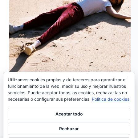
Utilizamos cookies propias y de terceros para garantizar el
funcionamiento de la web, medir su uso y mejorar nuestros
El músico portugués, Janeiro, ha lanzado su nuevo
servicios. Puede aceptar todas las cookies, rechazar las no
disco «Sem Tempo», lo que el propio artista
necesarias o configurar sus preferencias.
Política de cookies
considera la cara B de su segundo trabajo
discográfico que llevará por título: «Com Tempo,
Sem Tempo». Este nuevo disco consta de dos partes:
Aceptar todo
…
Noemí Sánchez
17/05/2020
Rechazar