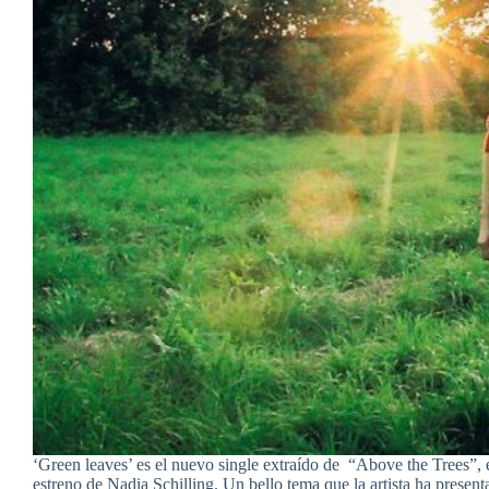
‘Green leaves’ es el nuevo single extraído de “Above the Trees”, 
estreno de Nadia Schilling. Un bello tema que la artista ha presen