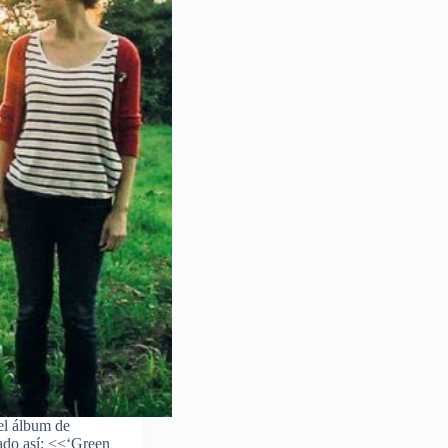
el álbum de
tado así: <<‘Green