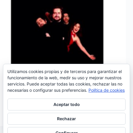
Utilizamos cookies propias y de terceros para garantizar el
funcionamiento de la web, medir su uso y mejorar nuestros
servicios. Puede aceptar todas las cookies, rechazar las no
necesarias o configurar sus preferencias.
Política de cookies
Ayer por fin, en la página de Facebook de
Deolinda, veíamos una actualización que nos
llenaba de alegría: El grupo portugués en
Aceptar todo
plena sesión de fotos para lo que…
Noemí Sánchez
17/12/2015
Rechazar
Configurar