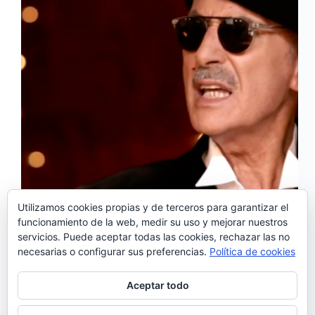
Utilizamos cookies propias y de terceros para garantizar el
La banda portuguesa Caixa de Pandora se encuentra
funcionamiento de la web, medir su uso y mejorar nuestros
terminando de grabar el primer álbum en
servicios. Puede aceptar todas las cookies, rechazar las no
colaboración con la cantante española Mili Vizcaíno
necesarias o configurar sus preferencias.
Política de cookies
y como adelanto de lo que este trabajo conjunto
traerá, han lanzado el tema ‘Antes de partir’, para
el…
Aceptar todo
Noemí Sánchez
29/07/2019
1 comentario