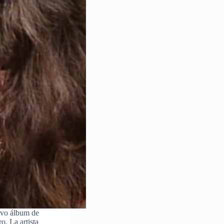
evo álbum de
o. La artista