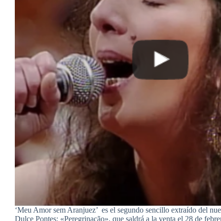
‘Meu Amor sem Aranjuez’ es el segundo sencillo extraído del nu
Dulce Pontes: «Peregrinação», que saldrá a la venta el 28 de febrer