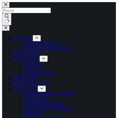
Saltar
al
contenido
Sin
resultados
NOTICIAS
NOTICIAS BREVES
NOTICIAS SOBRE GIRAS
ENTREVISTAS
CONCIERTOS
EVENTOS
CRÓNICAS
FOTOGALERÍAS
VIDEOCLIPS
NUESTRAS LISTAS
ESPECIALES
ARTISTAS PORTUGUESES
CONCURSOS
COLABORACIONES
CANCIÓN DEL DOMINGO
EL DÍA DE
CANTAR A PESSOA