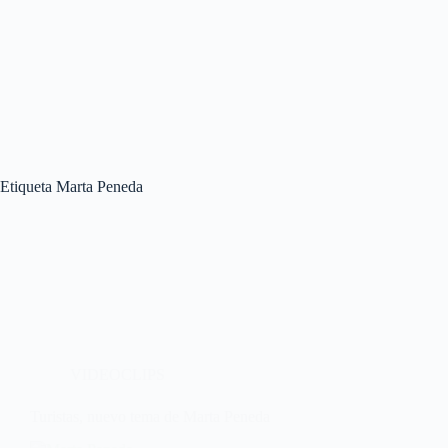
Etiqueta
Marta Peneda
VIDEOCLIPS
Turistas, nuevo tema de Marta Peneda