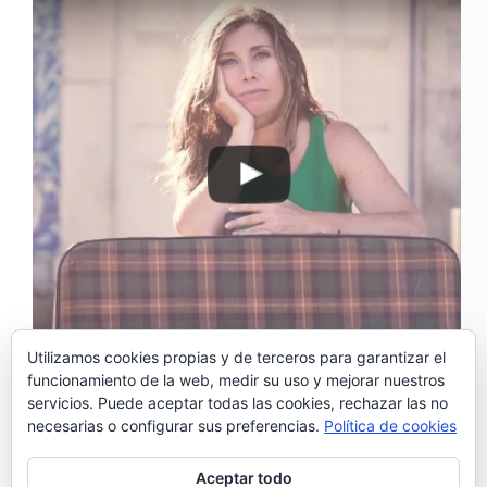
Utilizamos cookies propias y de terceros para garantizar el
funcionamiento de la web, medir su uso y mejorar nuestros
‘Alright’ es el primer sencillo extraído del último
servicios. Puede aceptar todas las cookies, rechazar las no
trabajo de Marta Hugon, «Bittersweet» publicado
necesarias o configurar sus preferencias.
Política de cookies
este año. Con música de Filipe Melo y letra de la
propia Marta, ‘Alrigth’ ha sido presentado con este
videoclip realizado y editado por José Dinis.
Aceptar todo