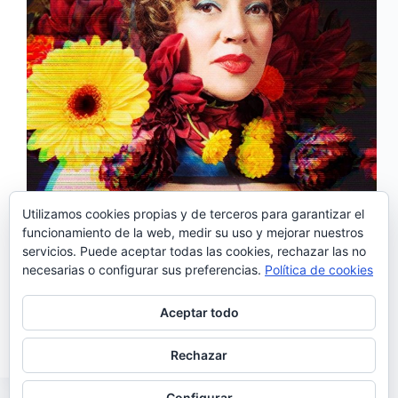
Utilizamos cookies propias y de terceros para garantizar el
funcionamiento de la web, medir su uso y mejorar nuestros
servicios. Puede aceptar todas las cookies, rechazar las no
El nuevo álbum del proyecto Maria João OGRE
necesarias o configurar sus preferencias.
Política de cookies
electric se llamará «Open Your Mouth» y saldrá a la
venta en septiembre.La cantante vuelve con otro
capítulo de este proyecto con el que navega por las
Aceptar todo
siempre «desafiantes» aguas de la…
Noemí Sánchez
06/07/2020
Rechazar
Configurar