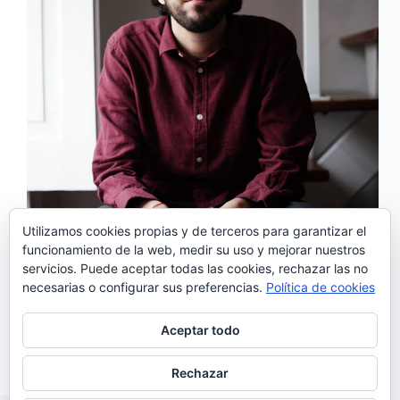
Utilizamos cookies propias y de terceros para garantizar el
funcionamiento de la web, medir su uso y mejorar nuestros
servicios. Puede aceptar todas las cookies, rechazar las no
2019 será un año de esperados lanzamientos
necesarias o configurar sus preferencias.
Política de cookies
discográficos en la música portuguesa y uno de ellos
es sin duda el nuevo disco de Salvador Sobral. A
través de las redes sociales, el artista, ha anunciado
Aceptar todo
que la fecha definitiva para el…
Noemí Sánchez
24/01/2019
Rechazar