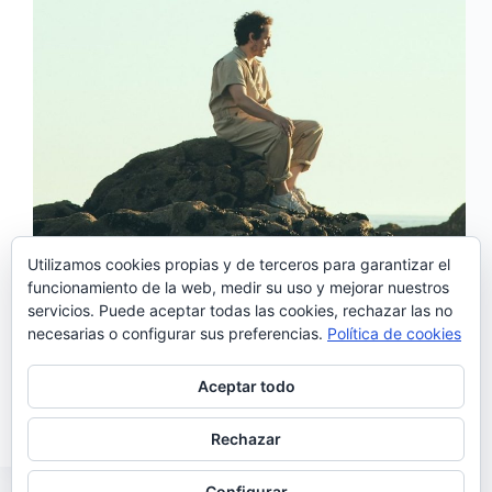
Utilizamos cookies propias y de terceros para garantizar el
funcionamiento de la web, medir su uso y mejorar nuestros
servicios. Puede aceptar todas las cookies, rechazar las no
‘Música do outro’ es el tercer tema que conocemos
necesarias o configurar sus preferencias.
Política de cookies
del esperado segundo trabajo de S. Pedro y como los
dos anteriores: ‘Apanhar sol’ y ‘Passarinhos’, nos
encanta. Pegadizo, brillante y adictivo, este nuevo
Aceptar todo
avance hace más corta la espera hasta el…
Noemí Sánchez
08/09/2019
Rechazar
Configurar