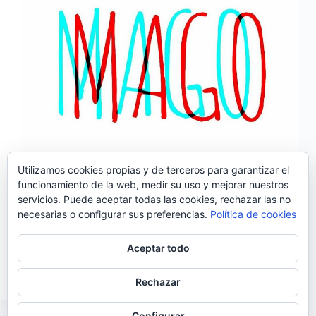
Utilizamos cookies propias y de terceros para garantizar el
funcionamiento de la web, medir su uso y mejorar nuestros
servicios. Puede aceptar todas las cookies, rechazar las no
Mago es el alter ego de Mário André Gonçalves
necesarias o configurar sus preferencias.
Política de cookies
Oliveira y «The Length of a Line», su epé de estreno
en solitario. De este primer trabajo, el músico dice:
<<Este disco surge del trabajo desarrollado en la
Aceptar todo
desconstrucción del concepto y…
Noemí Sánchez
01/01/2017
Rechazar
Configurar