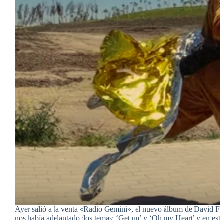
Ayer salió a la venta «Radio Gemini», el nuevo álbum de David F
nos había adelantado dos temas: ‘Get up’ y ‘Oh my Heart’ y en es