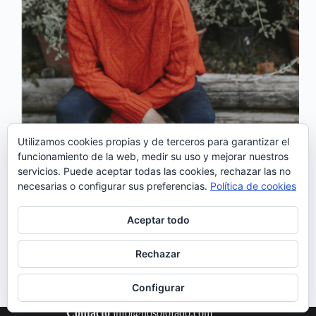
Utilizamos cookies propias y de terceros para garantizar el
funcionamiento de la web, medir su uso y mejorar nuestros
El próximo 13 de abril, tendremos a la cantante
servicios. Puede aceptar todas las cookies, rechazar las no
portuguesa Luísa Sobral en Pontevedra. dentro de la
necesarias o configurar sus preferencias.
Política de cookies
programación del Ciclo Voices. La portuguesa viene
a presentar su último trabajo: «Rosa», uno de
nuestros discos favoritos del año pasado. “Rosa”, fue
Aceptar todo
producido…
Noemí Sánchez
26/01/2019
Rechazar
Configurar
Contacto
info@nosolofado.com