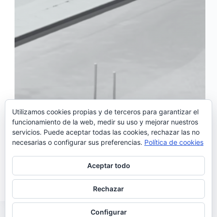
Utilizamos cookies propias y de terceros para garantizar el
funcionamiento de la web, medir su uso y mejorar nuestros
servicios. Puede aceptar todas las cookies, rechazar las no
Miguel Araújo estrena vídeo para su nuevo sencillo,
necesarias o configurar sus preferencias.
Política de cookies
‘Via Norte’, un tema lleno de melancolía extraído de
su último trabajo, el maravilloso «Giesta», uno de
nuestros discos favoritos de 2017. Realizado por
Aceptar todo
Paulo Bico, el videoclip de ‘Via Norte’, acompaña…
Noemí Sánchez
22/01/2018
Rechazar
Configurar