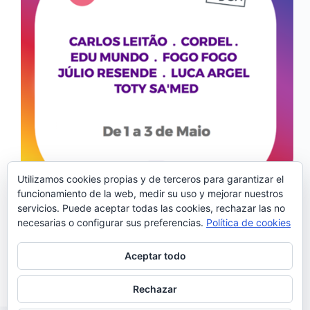
Utilizamos cookies propias y de terceros para garantizar el
funcionamiento de la web, medir su uso y mejorar nuestros
servicios. Puede aceptar todas las cookies, rechazar las no
La primera edición del festival Live in a Box tendrá
necesarias o configurar sus preferencias.
Política de cookies
lugar del 1 al 3 de mayo. La dinámica del festival
mantiene el libre acceso del público a los conciertos
con la posibilidad de remuneración de los mismos.
Aceptar todo
Tras el…
Noemí Sánchez
24/04/2020
Rechazar