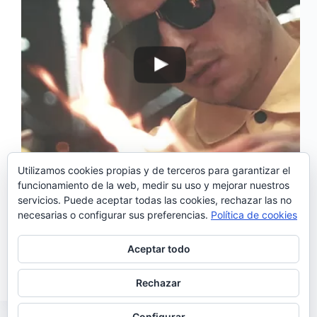
Utilizamos cookies propias y de terceros para garantizar el
funcionamiento de la web, medir su uso y mejorar nuestros
servicios. Puede aceptar todas las cookies, rechazar las no
‘Mortalhas’ es el nuevo sencillo de Mário Cotrim o
necesarias o configurar sus preferencias.
Política de cookies
lo que es lo mismo ProfJam. Regresa con un nuevo
tema que según el propio rapero asegura: <<es una
canción que viene continuar mi serie de post
Aceptar todo
mixtapes y post Londres que…
Noemí Sánchez
21/06/2017
Rechazar
Configurar