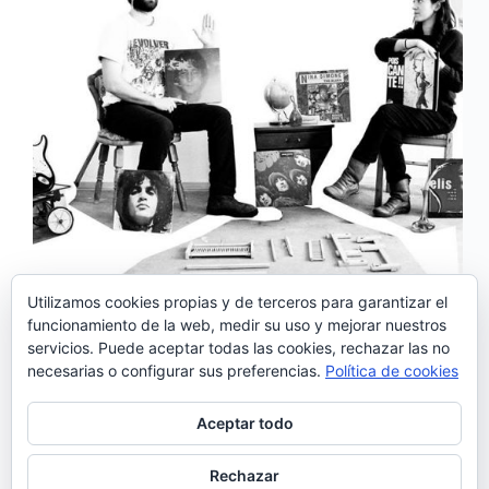
Utilizamos cookies propias y de terceros para garantizar el
funcionamiento de la web, medir su uso y mejorar nuestros
‘E teu’ es el último trabajo de Lavoisier, dúo
servicios. Puede aceptar todas las cookies, rechazar las no
formado por Patrícia Relvas y Roberto Afonso,
necesarias o configurar sus preferencias.
Política de cookies
una fusión de voces hermosa y perfecta. En 2014
publicaron su primer disco: «Projecto 675″, y ahora
presentan un nuevo trabajo «É Teu», un disco
Aceptar todo
ecléctico, un disco extraño y diferente con…
Noemí Sánchez
22/04/2018
Rechazar