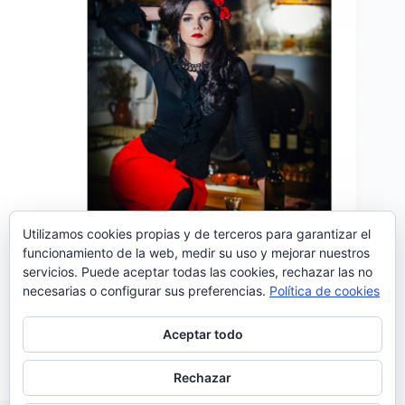
Utilizamos cookies propias y de terceros para garantizar el
funcionamiento de la web, medir su uso y mejorar nuestros
‘La Noche de Tu Partida’ es el primer avance
servicios. Puede aceptar todas las cookies, rechazar las no
de»Cine», el nuevo disco de Rita Joana. Este primer
necesarias o configurar sus preferencias.
Política de cookies
single es una canción de Oswaldo Oropeza Peña, un
compositor venezolano conocido en América Latina
y ampliamente reconocido en Méjico. Sobre la
Aceptar todo
elección…
Noemí Sánchez
22/03/2019
Rechazar