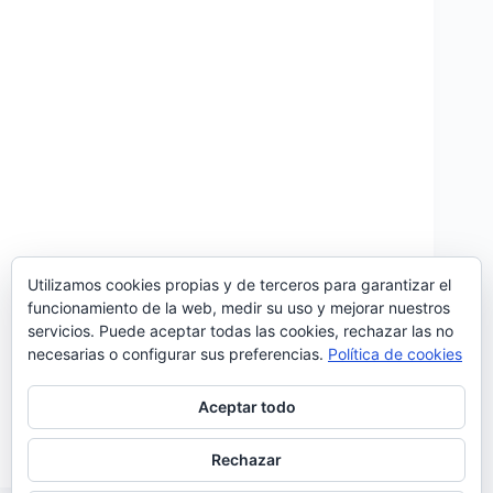
Utilizamos cookies propias y de terceros para garantizar el
funcionamiento de la web, medir su uso y mejorar nuestros
servicios. Puede aceptar todas las cookies, rechazar las no
«Kronos/Penélope» es el nombre del nuevo álbum
necesarias o configurar sus preferencias.
Política de cookies
del pianista Luís Figueiredo, una bella disertación
musical en torno al tema del tiempo que se presenta
en forma de álbum doble; en total 23 temas para
Aceptar todo
escuchar con calma, saborear y disfrutar de…
Noemí Sánchez
25/03/2018
Rechazar