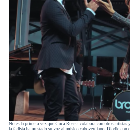
No es la primera vez que Cuca Roseta colabora con otros artistas y
la fadista ha prestado su voz al músico caboverdiano Djodje con 