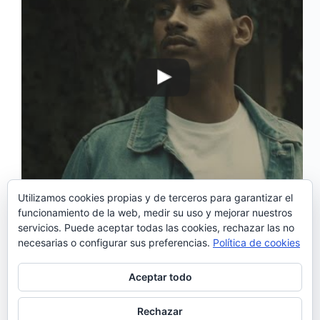
Utilizamos cookies propias y de terceros para garantizar el
funcionamiento de la web, medir su uso y mejorar nuestros
Enoque publicó su primer sencillo ‘Nunca é bom
servicios. Puede aceptar todas las cookies, rechazar las no
demais’ a finales de 2016. Después de años
necesarias o configurar sus preferencias.
Política de cookies
colaborando con Heber Marques de HMB y de
escribir para otros artistas como Aurea o Mickael
Carreira, decidió comenzar una carrera en solitario.
Aceptar todo
‘Jura’ es…
Noemí Sánchez
31/07/2017
Rechazar