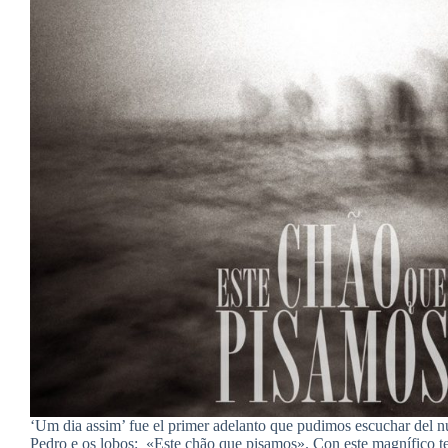
‘Um dia assim’ fue el primer adelanto que pudimos escuchar del 
Pedro e os lobos: «Este chão que pisamos». Con este magnífico t