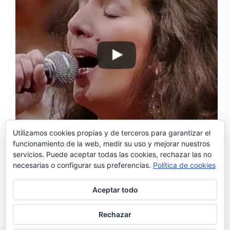
Utilizamos cookies propias y de terceros para garantizar el
funcionamiento de la web, medir su uso y mejorar nuestros
servicios. Puede aceptar todas las cookies, rechazar las no
‘Meu Amor sem Aranjuez’ es el segundo sencillo
necesarias o configurar sus preferencias.
Política de cookies
extraído del nuevo álbum de Dulce Pontes:
«Peregrinação», que saldrá a la venta el 28 de
febrero. La artista portuguesa lo presentó al día
Aceptar todo
siguiente en directo en el Palacio de la Ópera…
Noemí Sánchez
20/02/2017
Rechazar