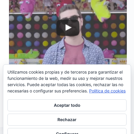
Utilizamos cookies propias y de terceros para garantizar el
funcionamiento de la web, medir su uso y mejorar nuestros
servicios. Puede aceptar todas las cookies, rechazar las no
‘Carro’ es el nuevo tema lanzado por João Demais.
necesarias o configurar sus preferencias.
Política de cookies
Lo ha presentado acompañado de este videoclip
inspirado en las fiestas populares de São João y
grabado en las ferias de Braga y Coimbra. La
Aceptar todo
canción cuenta una peculiar historia de amor,…
Noemí Sánchez
22/08/2016
Rechazar
Configurar